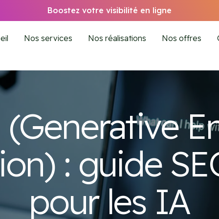
Boostez votre visibilité en ligne
eil
Nos services
Nos réalisations
Nos offres
(Generative E
ion) : guide S
pour les IA