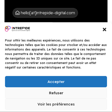
hello[at]intrepide-digital.com
+261 34 67 556 25
Linkedin
Pour offrir les meilleures expériences, nous utilisons des
technologies telles que les cookies pour stocker et/ou accéder aux
informations des appareils. Le fait de consentir à ces technologies
Facebook
nous permettra de traiter des données telles que le comportement
de navigation ou les ID uniques sur ce site. Le fait de ne pas
consentir ou de retirer son consentement peut avoir un effet
négatif sur certaines caractéristiques et fonctions.
Accepter
Mentions légales
–
CGU
–
Cookies
–
Politique de
confidentialité
– Intrépide Digital © 2025
Refuser
Agence web Madagascar
–
Maintenance sites internet
–
Développement web Madagascar
–
Refonte de sites
internet
–
Prix sites web Madagascar
–
Création site
Voir les préférences
internet sur-mesure
Création site vitrine
–
Création site e-commerce
–
Création de blog professionnel
–
Création landing page
–