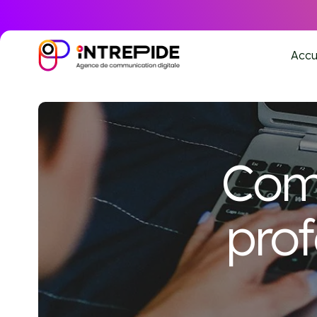
Accu
Com
prof