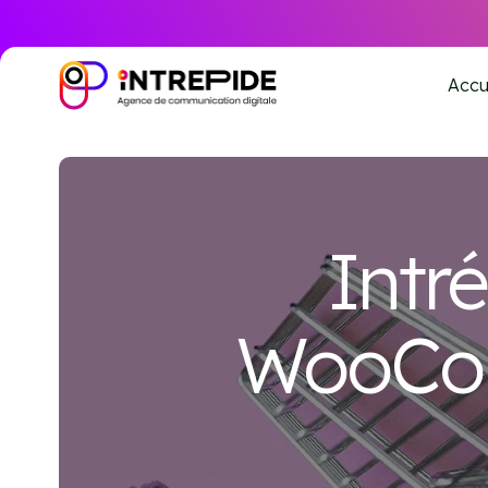
Accu
Intr
WooCom